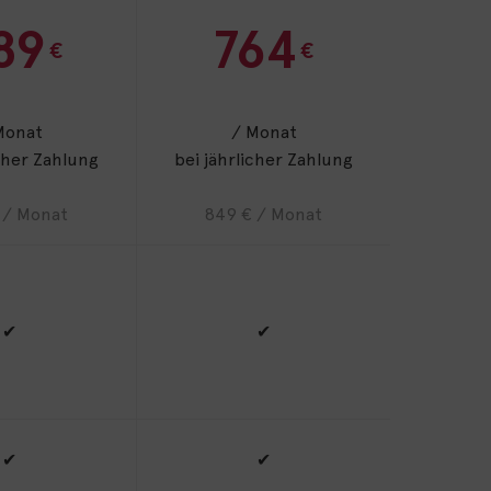
89
764
€
€
Monat
/ Monat
icher Zahlung
bei jährlicher Zahlung
 / Monat
849 € / Monat
✔
✔
✔
✔