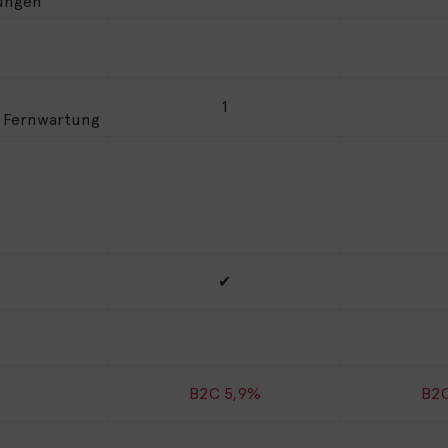
sungen
1
a Fernwartung
✔
B2C 5,9%
B2C