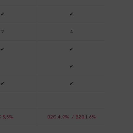
✔
✔
2
4
✔
✔
✔
✔
✔
 5,5%
B2C 4,9% / B2B 1,6%