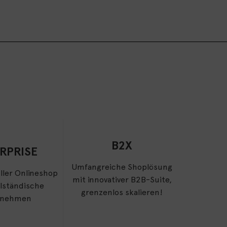
B2X
RPRISE
Umfangreiche Shoplösung
ller Onlineshop
mit innovativer B2B-Suite,
elständische
grenzenlos skalieren!
rnehmen