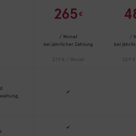
265
4
€
/ Monat
/ 
bei jährlicher Zahlung
bei jährl
279 € / Monat
529 €
nd
✔
waltung,
✔
e