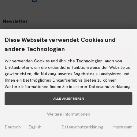
Newsletter
Diese Webseite verwendet Cookies und
andere Technologien
Abonnieren
Wir verwenden Cookies und ähnliche Technologien, auch von
Drittanbietern, um die ordentliche Funktionsweise der Website zu
Der Newsletter kann jederzeit hier oder in Ihrem Kundenkonto
abbestellt werden.
gewährleisten, die Nutzung unseres Angebotes zu analysieren und
Ihnen ein bestmögliches Einkaufserlebnis bieten zu können.
Weitere Informationen finden Sie in unserer Datenschutzerklärung.
ALLE AKZEPTIEREN
Weitere Informationen
DE
EN
Deutsch
English
Datenschutzerklärung
Impressum